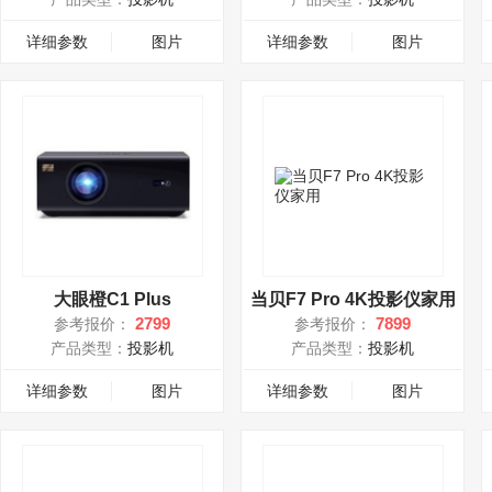
详细参数
图片
详细参数
图片
大眼橙C1 Plus
当贝F7 Pro 4K投影仪家用
2799
7899
参考报价：
参考报价：
产品类型：
投影机
产品类型：
投影机
详细参数
图片
详细参数
图片