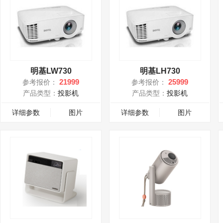
明基LW730
明基LH730
21999
25999
参考报价：
参考报价：
产品类型：
投影机
产品类型：
投影机
详细参数
图片
详细参数
图片