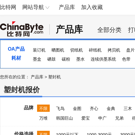
比特网
网站导航
产品库
加入收藏
产品库
全部分类
打
OA产品
装订机
晒图机
切纸机
碎纸机
拷贝机
盘片
耗材
UPS电源
墨盒
硒鼓
稳压电源
碳粉
墨水
连续供墨系统
色带
您所在的位置：
产品库
>
塑封机
塑封机报价
品牌
不限
飞鸟
金图
齐心
金典
三木
万维
韩国巨山
爱宝
申广
兄弟
价格选择
不限
1000元以下
1000-3000元
3000