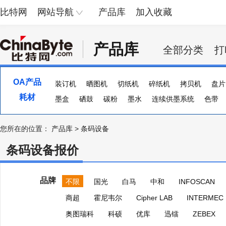
比特网
网站导航
产品库
加入收藏
产品库
全部分类
打
OA产品
装订机
晒图机
切纸机
碎纸机
拷贝机
盘片
耗材
UPS电源
墨盒
硒鼓
稳压电源
碳粉
墨水
连续供墨系统
色带
您所在的位置：
产品库
>
条码设备
条码设备报价
品牌
不限
国光
白马
中和
INFOSCAN
商超
霍尼韦尔
Cipher LAB
INTERMEC
奥图瑞科
科硕
优库
迅镭
ZEBEX