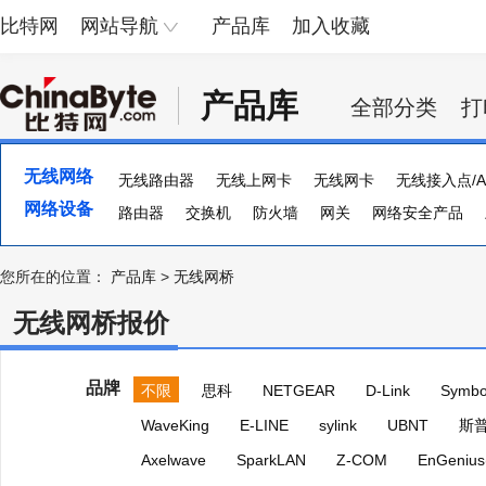
比特网
网站导航
产品库
加入收藏
产品库
全部分类
打
无线网络
无线路由器
无线上网卡
无线网卡
无线接入点/A
网络设备
路由器
交换机
防火墙
网关
网络安全产品
流量计
集线器
ADSL
多串口卡
负载均衡器
您所在的位置：
产品库
>
无线网桥
无线网桥报价
品牌
不限
思科
NETGEAR
D-Link
Symbo
WaveKing
E-LINE
sylink
UBNT
斯
Axelwave
SparkLAN
Z-COM
EnGeniu