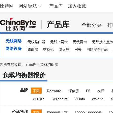
比特网
网站导航
产品库
加入收藏
产品库
全部分类
打
无线网络
无线路由器
无线上网卡
无线网卡
无线接入点/A
网络设备
路由器
交换机
防火墙
网关
网络安全产品
流量计
集线器
ADSL
多串口卡
负载均衡器
您所在的位置：
产品库
>
负载均衡器
负载均衡器报价
品牌
不限
Radware
深信服
F5
友旺
CITRIX
Cellopoint
VTInfo
eWorld
价格选择
不限
50000元以下
10000-100000元
10