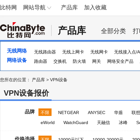
比特网
网站导航
产品库
加入收藏
产品库
全部分类
打
无线网络
无线路由器
无线上网卡
无线网卡
无线接入点/A
网络设备
路由器
交换机
防火墙
网关
网络安全产品
流量计
集线器
ADSL
多串口卡
负载均衡器
您所在的位置：
产品库
>
VPN设备
VPN设备报价
品牌
不限
NETGEAR
ANYSEC
华盾
联
eWorld
WatchGuard
天融信
冰峰
S
价格选择
不限
10000元以下
10000-20000元
200