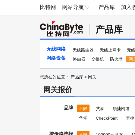
比特网
网站导航
产品库
加入
产品库
无线网络
无线路由器
无线上网卡
无
网络设备
路由器
交换机
防火墙
网
流量计
集线器
ADSL
多
您所在的位置：
产品库
>
网关
网关报价
品牌
不限
艾泰
锐捷网络
华堂
CheckPoint
宜捷
按价格选择
不限
100000元以下
1