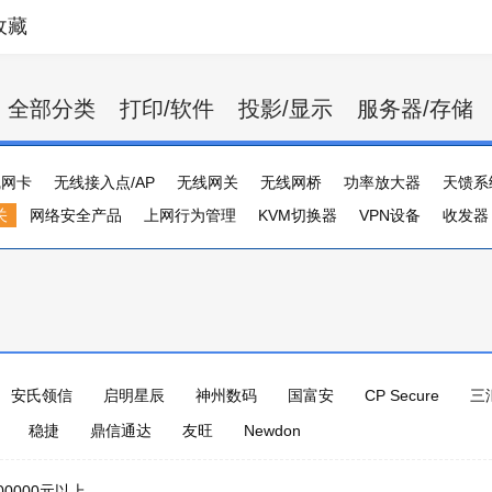
收藏
全部分类
打印/软件
投影/显示
服务器/存储
线网卡
无线接入点/AP
无线网关
无线网桥
功率放大器
天馈系
关
网络安全产品
上网行为管理
KVM切换器
VPN设备
收发器
串口卡
负载均衡器
邮件服务器管理
复用器
网络设备配件
模
安氏领信
启明星辰
神州数码
国富安
CP Secure
三
稳捷
鼎信通达
友旺
Newdon
00000元以上