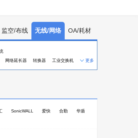
监空/布线
无线/网络
OA/耗材
统
网络延长器
转换器
工业交换机
更多
块接口卡
入侵检测
汇
SonicWALL
爱快
合勤
华盾