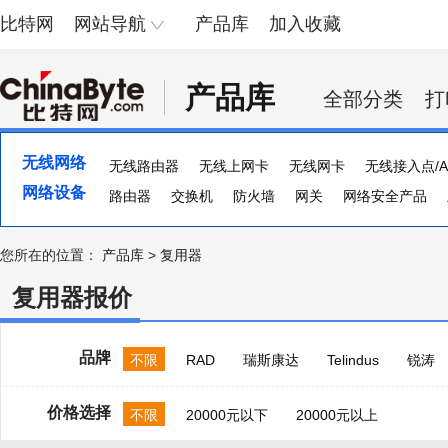
比特网
网站导航
产品库
加入收藏
产品库
全部分类
打
无线网络
无线路由器
无线上网卡
无线网卡
无线接入点/A
网络设备
路由器
交换机
防火墙
网关
网络安全产品
流量计
集线器
ADSL
多串口卡
负载均衡器
您所在的位置：
产品库
>
复用器
复用器报价
品牌
不限
RAD
瑞斯康达
Telindus
锐涛
价格选择
不限
20000元以下
20000元以上