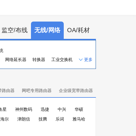
监空/布线
无线/网络
OA/耗材
统
网络延长器
转换器
工业交换机
更多
块接口卡
入侵检测
带路由器
网吧专用路由器
企业级宽带路由器
鱼星
神州数码
迅捷
中兴
华硕
海尔
津朗信
技腾
乐词
雅马哈