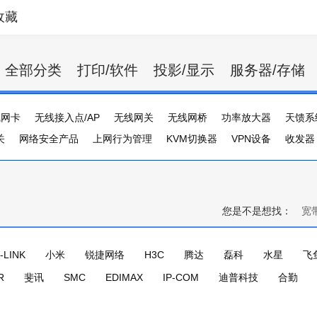
收藏
全部分类
打印/软件
投影/显示
服务器/存储
线网卡
无线接入点/AP
无线网关
无线网桥
功率放大器
天馈系
关
网络安全产品
上网行为管理
KVM切换器
VPN设备
收发器
串口卡
负载均衡器
邮件服务器管理
复用器
网络设备配件
模
您是不是想找：
宽
-LINK
小米
锐捷网络
H3C
腾达
磊科
水星
飞
R
斐讯
SMC
EDIMAX
IP-COM
迪普科技
合勤