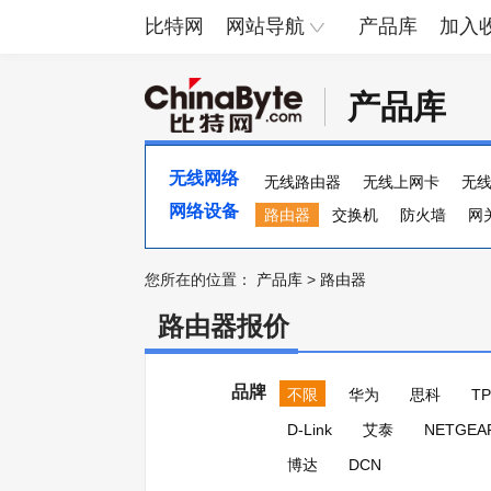
比特网
网站导航
产品库
加入
产品库
无线网络
无线路由器
无线上网卡
无
网络设备
路由器
交换机
防火墙
网
流量计
集线器
ADSL
多
您所在的位置：
产品库
>
路由器
路由器报价
品牌
不限
华为
思科
TP
D-Link
艾泰
NETGEA
博达
DCN