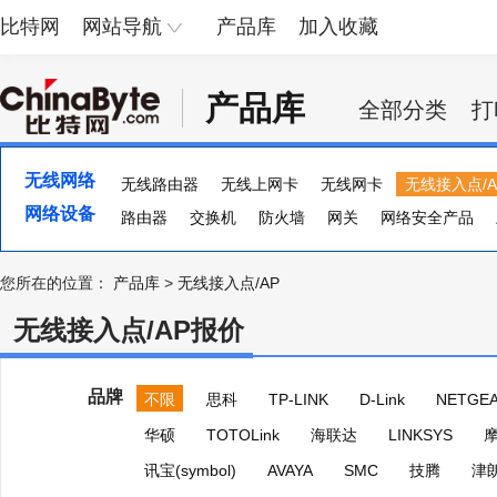
比特网
网站导航
产品库
加入收藏
产品库
全部分类
打
无线网络
无线路由器
无线上网卡
无线网卡
无线接入点/A
网络设备
路由器
交换机
防火墙
网关
网络安全产品
流量计
集线器
ADSL
多串口卡
负载均衡器
您所在的位置：
产品库
>
无线接入点/AP
无线接入点/AP报价
品牌
不限
思科
TP-LINK
D-Link
NETGE
华硕
TOTOLink
海联达
LINKSYS
讯宝(symbol)
AVAYA
SMC
技腾
津