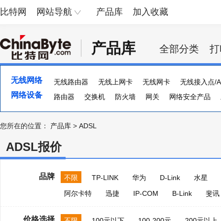
比特网
网站导航
产品库
加入收藏
产品库
全部分类
打
无线网络
无线路由器
无线上网卡
无线网卡
无线接入点/A
网络设备
路由器
交换机
防火墙
网关
网络安全产品
流量计
集线器
ADSL
多串口卡
负载均衡器
您所在的位置：
产品库
>
ADSL
ADSL报价
品牌
不限
TP-LINK
华为
D-Link
水星
阿尔卡特
迅捷
IP-COM
B-Link
斐讯
价格选择
不限
100元以下
100-200元
200元以上