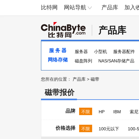
比特网
网站导航
产品库
加入
产品库
服 务 器
服务器
小型机
服务器配件
网络存储
服务器主板
磁盘阵列
NAS/SAN存储产品
您所在的位置：
产品库
>
磁带
磁带报价
品牌
不限
HP
IBM
索尼
价格选择
不限
100元以下
100-