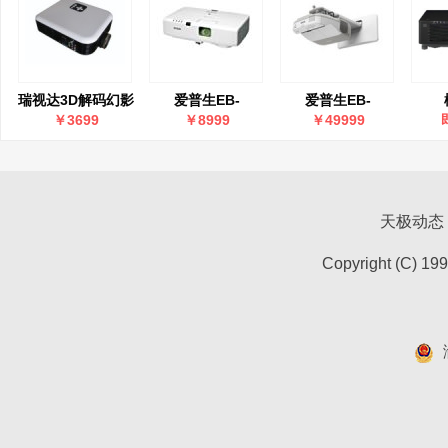
瑞视达3D解码幻影
爱普生EB-
爱普生EB-
HY-720P
C1040XN
CU610W
S
￥3699
￥8999
￥49999
天极动态
Copyright (C) 19