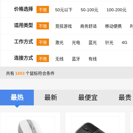
价格选择
不限
50元以下
50-100元
100-200元
适用类型
不限
竞技游戏
商务舒适
移动便携
工作方式
不限
激光
光电
蓝光
针光
4G
连接方式
不限
无线
蓝牙
有线
共有
1653
个鼠标符合条件
最热
最新
最便宜
最贵