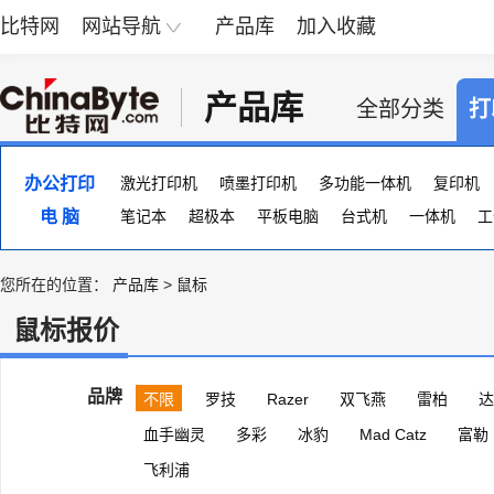
比特网
网站导航
产品库
加入收藏
产品库
全部分类
打
办公打印
激光打印机
喷墨打印机
多功能一体机
复印机
电 脑
便携照片打印机
笔记本
超极本
页宽打印机
平板电脑
台式机
证卡打印机
一体机
大幅
工
您所在的位置：
产品库
>
鼠标
鼠标报价
品牌
不限
罗技
Razer
双飞燕
雷柏
达
血手幽灵
多彩
冰豹
Mad Catz
富勒
飞利浦