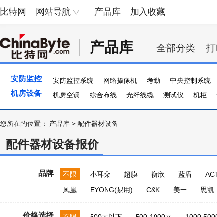
比特网
网站导航
产品库
加入收藏
产品库
全部分类
打
安防监控
安防监控系统
网络摄像机
考勤
中央控制系统
机房设备
防盗报警
机房空调
防爆安检设备
综合布线
光纤线缆
探测器
测试仪
光端机
机柜
智能
您所在的位置：
产品库
>
配件器材设备
配件器材设备报价
品牌
不限
小耳朵
超膜
衡欣
蓝盾
ACT
凤凰
EYONG(易用)
C&K
美一
思凯
价格选择
不限
500元以下
500-1000元
1000-50