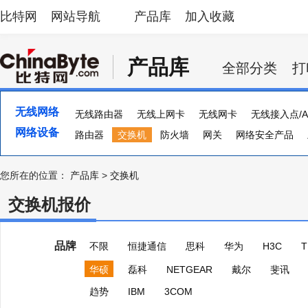
比特网
网站导航
产品库
加入收藏
产品库
全部分类
打
无线网络
无线路由器
无线上网卡
无线网卡
无线接入点/A
网络设备
路由器
交换机
防火墙
网关
网络安全产品
流量计
集线器
ADSL
多串口卡
负载均衡器
您所在的位置：
产品库
>
交换机
交换机报价
品牌
不限
恒捷通信
思科
华为
H3C
T
华硕
磊科
NETGEAR
戴尔
斐讯
趋势
IBM
3COM