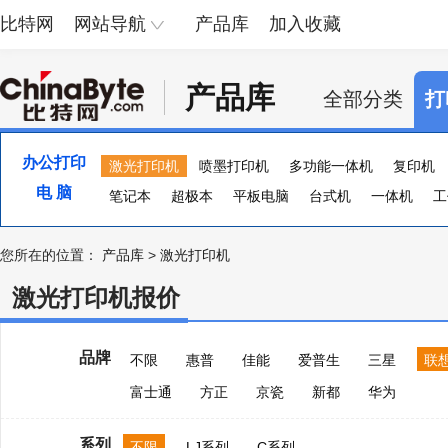
比特网
网站导航
产品库
加入收藏
产品库
全部分类
打
办公打印
激光打印机
喷墨打印机
多功能一体机
复印机
电 脑
便携照片打印机
笔记本
超极本
页宽打印机
平板电脑
台式机
证卡打印机
一体机
大幅
工
您所在的位置：
产品库
>
激光打印机
激光打印机报价
品牌
不限
惠普
佳能
爱普生
三星
联
富士通
方正
京瓷
新都
华为
系列
不限
LJ系列
C系列