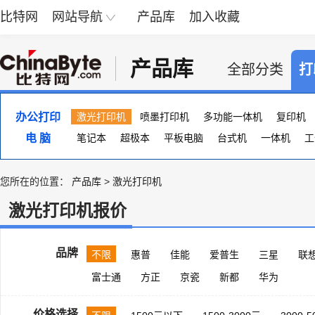
比特网
网站导航
产品库
加入收藏
产品库
全部分类
打
办公打印
激光打印机
喷墨打印机
多功能一体机
复印机
电 脑
便携照片打印机
笔记本
超极本
页宽打印机
平板电脑
台式机
证卡打印机
一体机
大幅
工
您所在的位置：
产品库
>
激光打印机
激光打印机报价
品牌
不限
惠普
佳能
爱普生
三星
联
富士通
方正
京瓷
新都
华为
价格选择