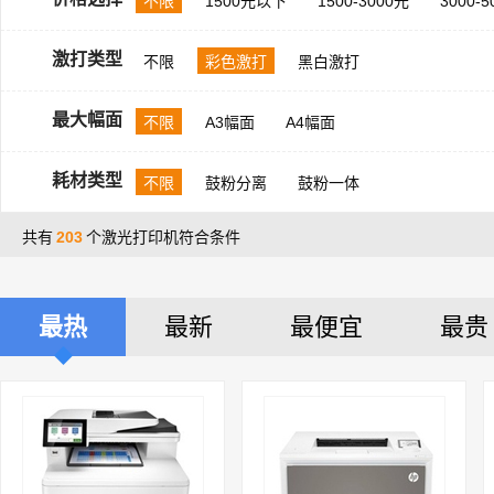
不限
1500元以下
1500-3000元
3000-
激打类型
不限
彩色激打
黑白激打
最大幅面
不限
A3幅面
A4幅面
耗材类型
不限
鼓粉分离
鼓粉一体
共有
203
个激光打印机符合条件
最热
最新
最便宜
最贵