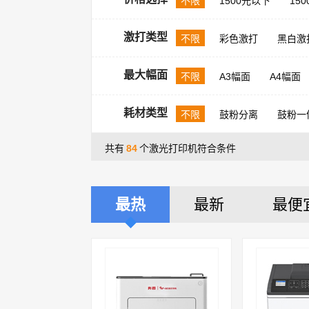
不限
1500元以下
150
激打类型
不限
彩色激打
黑白激
最大幅面
不限
A3幅面
A4幅面
耗材类型
不限
鼓粉分离
鼓粉一
共有
84
个激光打印机符合条件
最热
最新
最便