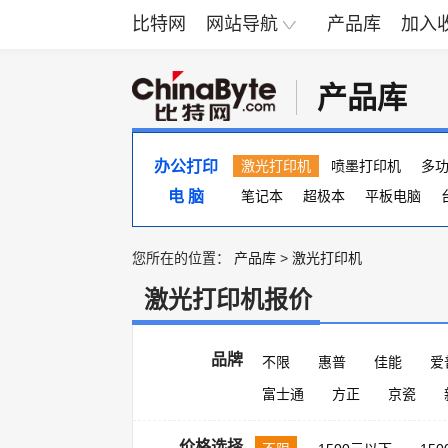
比特网
网站导航
产品库
加入
产品库
办公打印
激光打印机
喷墨打印机
多
电 脑
便携照片打印机
笔记本
超极本
页宽打印机
平板电脑
您所在的位置：
产品库
>
激光打印机
激光打印机报价
品牌
不限
惠普
佳能
爱
富士通
方正
京瓷
价格选择