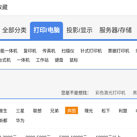
收藏
全部分类
打印/电脑
投影/显示
服务器/存储
功能一体机
复印机
传真机
扫描仪
针式打印机
票据打印机
台式机
证卡打印机
一体机
大幅打印机
工作站
键盘
标签打印机
鼠标
行式打印机
打印服务器
您是不是想找：
彩色激光打印机
黑
普生
三星
联想
兄弟
奔图
理光
松下
利盟
新都
华为