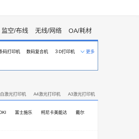
监空/布线
无线/网络
OA/耗材
条码打印机
数码复合机
３D打印机
更多
一体化速印机
打印机配件
白激光打印机
A4激光打印机
A3激光打印机
OKI
富士施乐
柯尼卡美能达
戴尔