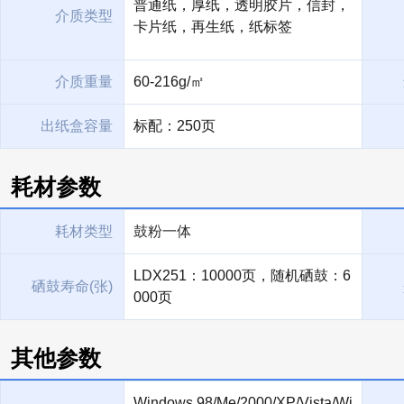
普通纸，厚纸，透明胶片，信封，
介质类型
卡片纸，再生纸，纸标签
介质重量
60-216g/㎡
出纸盒容量
标配：250页
耗材参数
耗材类型
鼓粉一体
LDX251：10000页，随机硒鼓：6
硒鼓寿命(张)
000页
其他参数
Windows 98/Me/2000/XP/Vista/Wi