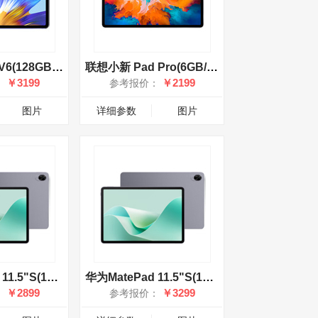
华为荣耀平板V6(128GB/5G版)
联想小新 Pad Pro(6GB/128GB/WiFi)
￥3199
￥2199
：
参考报价：
图片
详细参数
图片
华为MatePad 11.5"S(12GB/256GB/柔光版）
华为MatePad 11.5"S(12GB/512GB/柔光版）
￥2899
￥3299
：
参考报价：