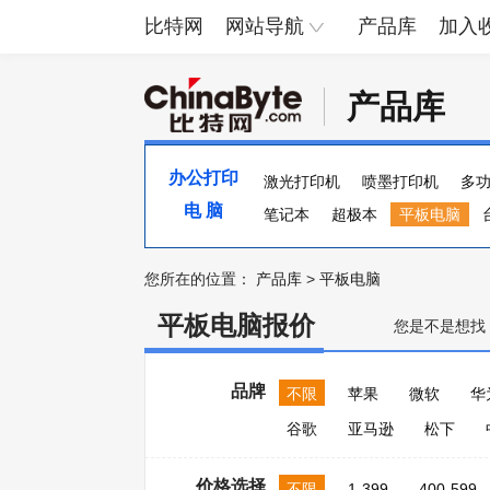
比特网
网站导航
产品库
加入
产品库
办公打印
激光打印机
喷墨打印机
多
电 脑
便携照片打印机
笔记本
超极本
页宽打印机
平板电脑
您所在的位置：
产品库
>
平板电脑
平板电脑报价
您是不是想找
品牌
不限
苹果
微软
华
谷歌
亚马逊
松下
价格选择
不限
1-399
400-599