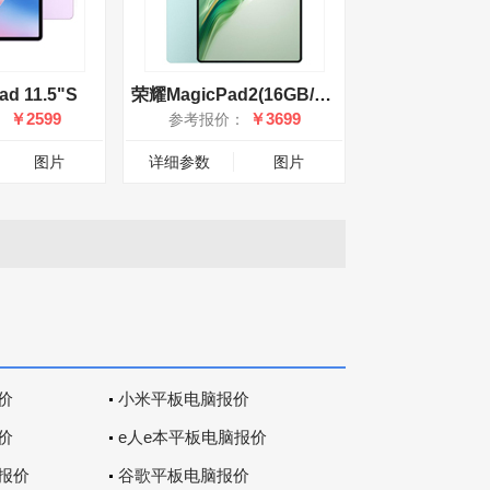
d 11.5"S
荣耀MagicPad2(16GB/512BG)
￥2599
￥3699
：
参考报价：
图片
详细参数
图片
价
小米平板电脑报价
价
e人e本平板电脑报价
报价
谷歌平板电脑报价