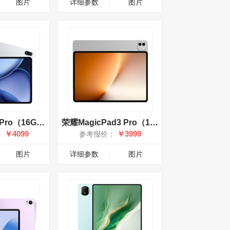
图片
详细参数
图片
OPPO Pad 4 Pro（16GB/512GB）
荣耀MagicPad3 Pro（12/256GB）
￥4099
￥3999
：
参考报价：
图片
详细参数
图片