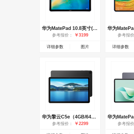
华为MatePad 10.8英寸(6GB/128GB/全网通)
￥3199
参考报价：
参考报
详细参数
图片
详细参数
华为擎云C5e（4GB/64GB/LTE版）
￥2299
参考报价：
参考报