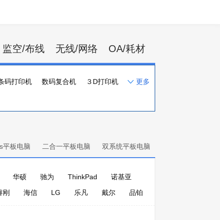
监空/布线
无线/网络
OA/耗材
条码打印机
数码复合机
３D打印机
更多
一体化速印机
打印机配件
ows平板电脑
二合一平板电脑
双系统平板电脑
华硕
驰为
ThinkPad
诺基亚
睿刚
海信
LG
乐凡
戴尔
品铂