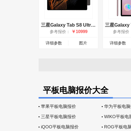
三星Galaxy Tab S8 Ultra(16GB/512GB/WLAN版/键盘套装)
￥10999
参考报价：
参考报价
详细参数
图片
详细参数
平板电脑报价大全
苹果平板电脑报价
华为平板电脑
三星平板电脑报价
WIKO平板电
iQOO平板电脑报价
ROG平板电