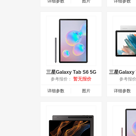
详细参数
图片
详细参数
三星Galaxy Tab S6 5G
暂无报价
参考报价：
参考报
详细参数
图片
详细参数