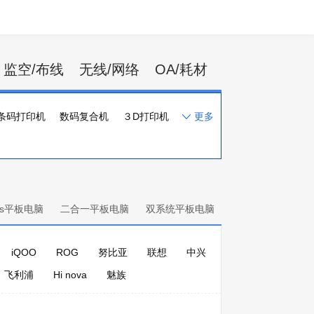
监空/布线
无线/网络
OA/耗材
条码打印机
数码复合机
３D打印机
更多
一体化速印机
打印机配件
ows平板电脑
二合一平板电脑
双系统平板电脑
iQOO
ROG
努比亚
联想
中兴
飞利浦
Hi nova
魅族