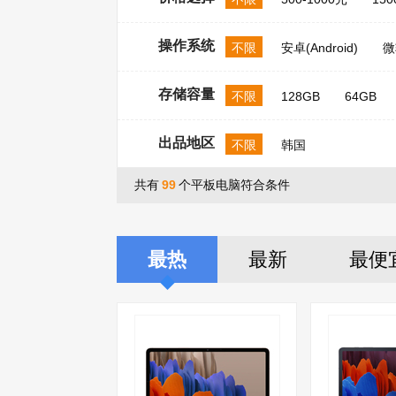
操作系统
不限
安卓(Android)
微
存储容量
不限
128GB
64GB
出品地区
不限
韩国
共有
99
个平板电脑符合条件
最热
最新
最便