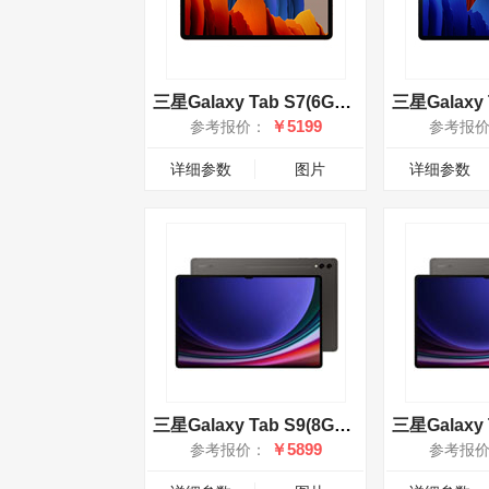
三星Galaxy Tab S7(6GB/128GB/WLAN版)
￥5199
参考报价：
参考报
详细参数
图片
详细参数
三星Galaxy Tab S9(8GB/128GB/WiFi版)
￥5899
参考报价：
参考报