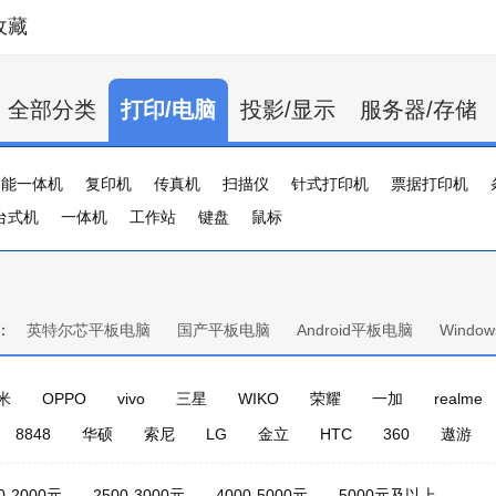
收藏
全部分类
打印/电脑
投影/显示
服务器/存储
功能一体机
复印机
传真机
扫描仪
针式打印机
票据打印机
台式机
证卡打印机
一体机
大幅打印机
工作站
键盘
标签打印机
鼠标
行式打印机
打印服务器
：
英特尔芯平板电脑
国产平板电脑
Android平板电脑
Wind
米
OPPO
vivo
三星
WIKO
荣耀
一加
realme
8848
华硕
索尼
LG
金立
HTC
360
遨游
0-2000元
2500-3000元
4000-5000元
5000元及以上