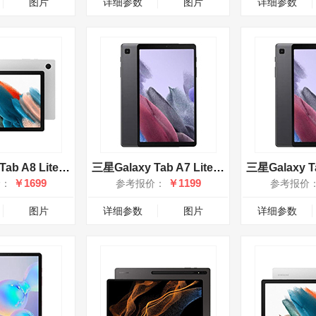
图片
详细参数
图片
详细参数
三星Galaxy Tab A8 Lite(4GB/64GB/WLAN版)
三星Galaxy Tab A7 Lite(3GB/32GB/LTE版)
￥1699
￥1199
价：
参考报价：
参考报价
图片
详细参数
图片
详细参数