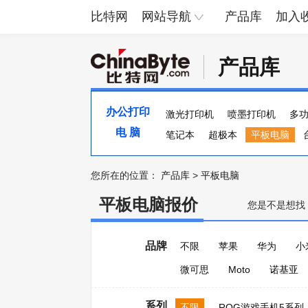
比特网
网站导航
产品库
加入
产品库
办公打印
激光打印机
喷墨打印机
多
电 脑
便携照片打印机
笔记本
超极本
页宽打印机
平板电脑
您所在的位置：
产品库
>
平板电脑
平板电脑报价
您是不是想找
品牌
不限
苹果
华为
小
微可思
Moto
诺基亚
系列
不限
ROG游戏手机5系列