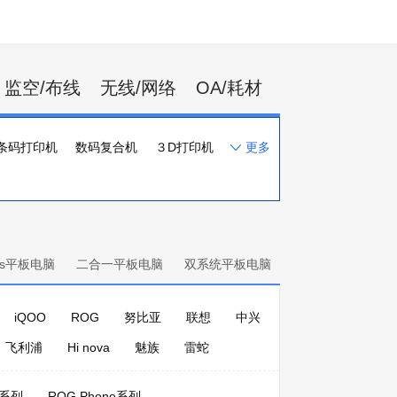
监空/布线
无线/网络
OA/耗材
条码打印机
数码复合机
３D打印机
更多
一体化速印机
打印机配件
ows平板电脑
二合一平板电脑
双系统平板电脑
iQOO
ROG
努比亚
联想
中兴
飞利浦
Hi nova
魅族
雷蛇
版系列
ROG Phone系列