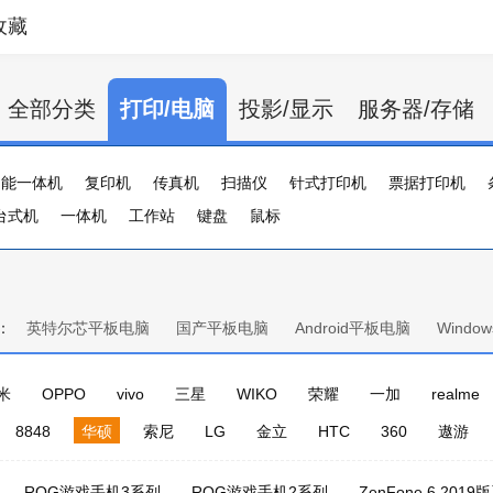
收藏
全部分类
打印/电脑
投影/显示
服务器/存储
功能一体机
复印机
传真机
扫描仪
针式打印机
票据打印机
台式机
证卡打印机
一体机
大幅打印机
工作站
键盘
标签打印机
鼠标
行式打印机
打印服务器
：
英特尔芯平板电脑
国产平板电脑
Android平板电脑
Wind
米
OPPO
vivo
三星
WIKO
荣耀
一加
realme
8848
华硕
索尼
LG
金立
HTC
360
遨游
ROG游戏手机3系列
ROG游戏手机2系列
ZenFone 6 2019