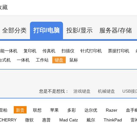
收藏
全部分类
打印/电脑
投影/显示
服务器/存储
功能一体机
复印机
传真机
扫描仪
针式打印机
票据打印机
台式机
证卡打印机
一体机
大幅打印机
工作站
键盘
标签打印机
鼠标
行式打印机
打印服务器
您是不是想找：
游戏键盘
机械键盘
USB接
雷柏
新贵
联想
苹果
多彩
达尔优
Razer
血手
CHERRY
微软
惠普
Mad Catz
戴尔
ThinkPad
雷