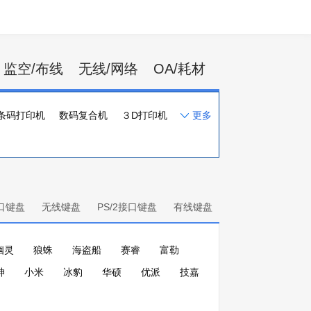
监空/布线
无线/网络
OA/耗材
条码打印机
数码复合机
３D打印机
更多
一体化速印机
打印机配件
口键盘
无线键盘
PS/2接口键盘
有线键盘
幽灵
狼蛛
海盗船
赛睿
富勒
神
小米
冰豹
华硕
优派
技嘉