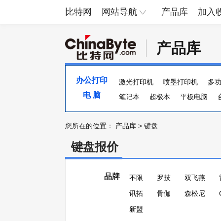
比特网
网站导航
产品库
加入
产品库
办公打印
激光打印机
喷墨打印机
多
电 脑
便携照片打印机
笔记本
超极本
页宽打印机
平板电脑
您所在的位置：
产品库
>
键盘
键盘报价
品牌
不限
罗技
双飞燕
讯拓
骨伽
森松尼
新盟