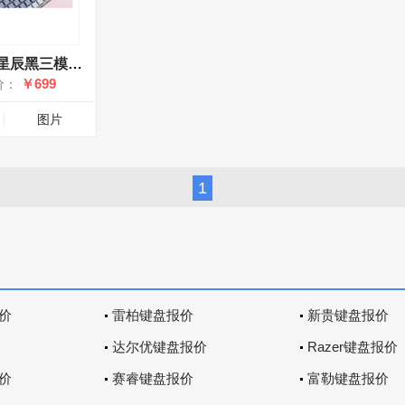
新贵GM980星辰黑三模机械键盘 凯华联名-星空轴
￥699
价：
图片
1
价
雷柏键盘报价
新贵键盘报价
达尔优键盘报价
Razer键盘报价
价
赛睿键盘报价
富勒键盘报价