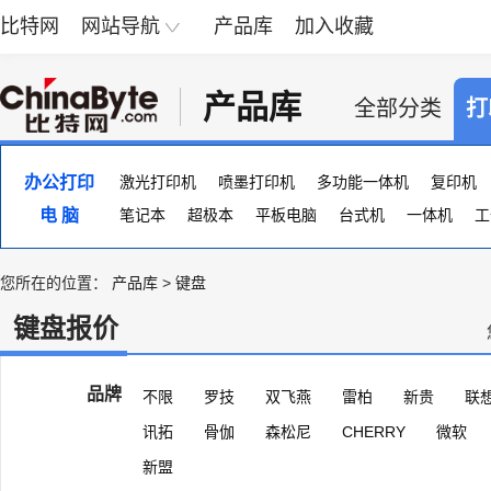
比特网
网站导航
产品库
加入收藏
产品库
全部分类
打
办公打印
激光打印机
喷墨打印机
多功能一体机
复印机
电 脑
便携照片打印机
笔记本
超极本
页宽打印机
平板电脑
台式机
证卡打印机
一体机
大幅
工
您所在的位置：
产品库
>
键盘
键盘报价
品牌
不限
罗技
双飞燕
雷柏
新贵
联
讯拓
骨伽
森松尼
CHERRY
微软
新盟