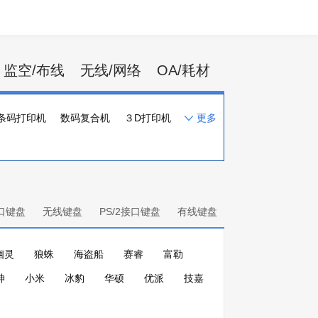
监空/布线
无线/网络
OA/耗材
条码打印机
数码复合机
３D打印机
更多
一体化速印机
打印机配件
口键盘
无线键盘
PS/2接口键盘
有线键盘
幽灵
狼蛛
海盗船
赛睿
富勒
神
小米
冰豹
华硕
优派
技嘉