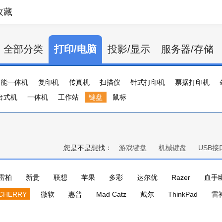
收藏
全部分类
打印/电脑
投影/显示
服务器/存储
功能一体机
复印机
传真机
扫描仪
针式打印机
票据打印机
台式机
证卡打印机
一体机
大幅打印机
工作站
键盘
标签打印机
鼠标
行式打印机
打印服务器
您是不是想找：
游戏键盘
机械键盘
USB接
雷柏
新贵
联想
苹果
多彩
达尔优
Razer
血手
CHERRY
微软
惠普
Mad Catz
戴尔
ThinkPad
雷