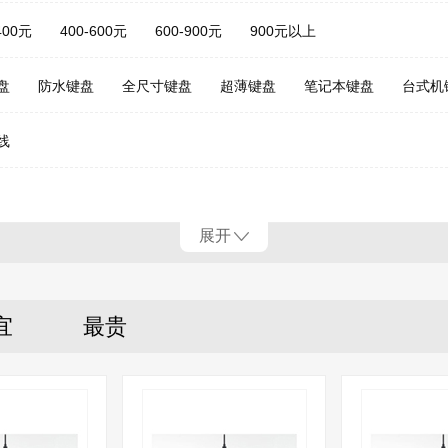
400元
400-600元
600-900元
900元以上
盘
防水键盘
全尺寸键盘
超薄键盘
笔记本键盘
台式机
线
展开
宜
最贵