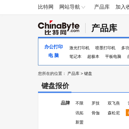
比特网
网站导航
产品库
加入
产品库
办公打印
激光打印机
喷墨打印机
多
电 脑
便携照片打印机
笔记本
超极本
页宽打印机
平板电脑
您所在的位置：
产品库
>
键盘
键盘报价
品牌
不限
罗技
双飞燕
讯拓
骨伽
森松尼
新盟