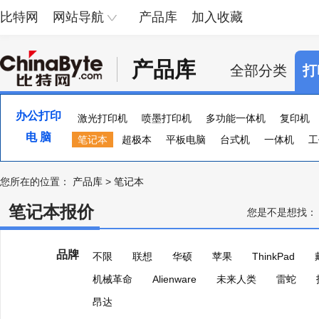
比特网
网站导航
产品库
加入收藏
产品库
全部分类
打
办公打印
激光打印机
喷墨打印机
多功能一体机
复印机
电 脑
便携照片打印机
笔记本
超极本
页宽打印机
平板电脑
台式机
证卡打印机
一体机
大幅
工
您所在的位置：
产品库
>
笔记本
笔记本报价
您是不是想找：
品牌
不限
联想
华硕
苹果
ThinkPad
机械革命
Alienware
未来人类
雷蛇
昂达