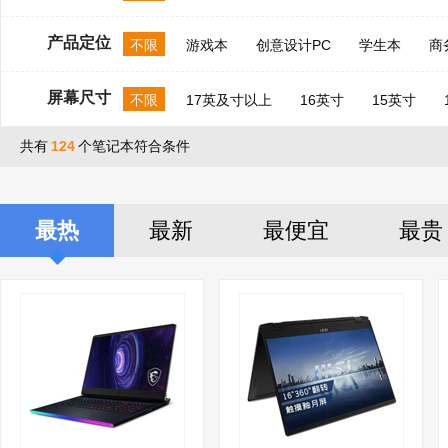
产品定位
不限
游戏本
创意设计PC
学生本
商
屏幕尺寸
不限
17英及寸以上
16英寸
15英寸
共有
124
个笔记本符合条件
最热
最新
最便宜
最贵