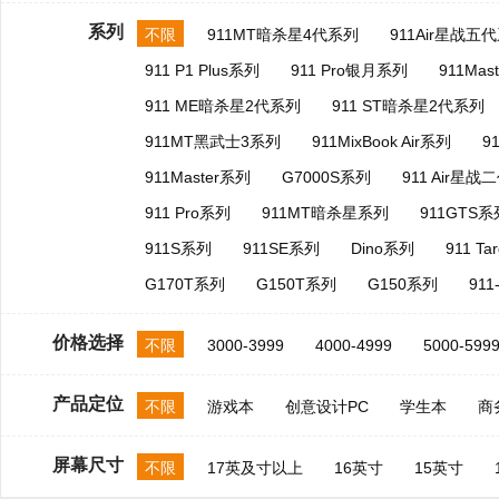
系列
不限
911MT暗杀星4代系列
911Air星战五
911 P1 Plus系列
911 Pro银月系列
911Mas
911 ME暗杀星2代系列
911 ST暗杀星2代系列
911MT黑武士3系列
911MixBook Air系列
9
911Master系列
G7000S系列
911 Air星
911 Pro系列
911MT暗杀星系列
911GTS系
911S系列
911SE系列
Dino系列
911 T
G170T系列
G150T系列
G150系列
91
价格选择
不限
3000-3999
4000-4999
5000-599
产品定位
不限
游戏本
创意设计PC
学生本
商
屏幕尺寸
不限
17英及寸以上
16英寸
15英寸