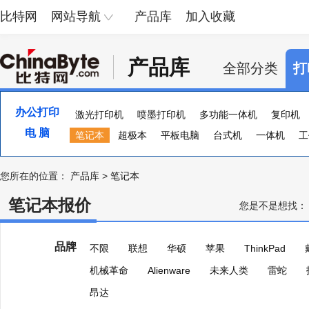
比特网
网站导航
产品库
加入收藏
产品库
全部分类
打
办公打印
激光打印机
喷墨打印机
多功能一体机
复印机
电 脑
便携照片打印机
笔记本
超极本
页宽打印机
平板电脑
台式机
证卡打印机
一体机
大幅
工
您所在的位置：
产品库
>
笔记本
笔记本报价
您是不是想找：
品牌
不限
联想
华硕
苹果
ThinkPad
机械革命
Alienware
未来人类
雷蛇
昂达