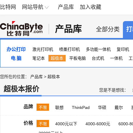
比特网
网站导航
产品库
加入收藏
产品库
全部分类
打
办公打印
激光打印机
喷墨打印机
多功能一体机
复印机
电 脑
便携照片打印机
笔记本
超极本
页宽打印机
平板电脑
台式机
证卡打印机
一体机
大幅
工
您所在的位置：
产品库
>
超极本
超极本报价
您是不是想找：
品牌
不限
联想
ThinkPad
华硕
戴尔
价格
不限
4000元以下
4000-6000元
6000-