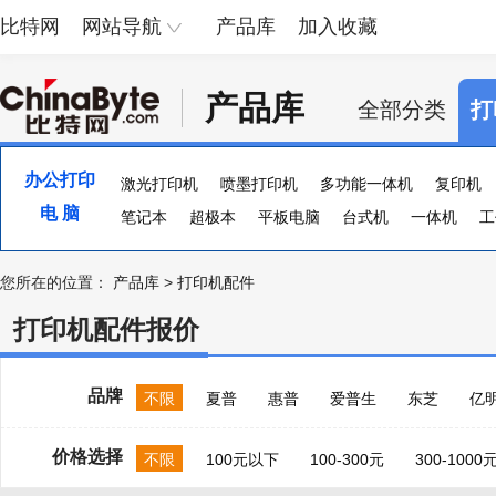
比特网
网站导航
产品库
加入收藏
产品库
全部分类
打
办公打印
激光打印机
喷墨打印机
多功能一体机
复印机
电 脑
便携照片打印机
笔记本
超极本
页宽打印机
平板电脑
台式机
证卡打印机
一体机
大幅
工
您所在的位置：
产品库
>
打印机配件
打印机配件报价
品牌
不限
夏普
惠普
爱普生
东芝
亿
价格选择
不限
100元以下
100-300元
300-1000