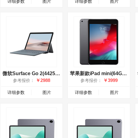
详细参数
图片
详细参数
图片
微软Surface Go 2(4425Y/4GB/64GB/WiFi版)
苹果新款iPad mini(64GB/Cellular)
￥2988
￥3999
参考报价：
参考报价：
详细参数
图片
详细参数
图片