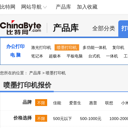
比特网
网站导航
产品库
加入收藏
产品库
全部分类
打
办公打印
激光打印机
喷墨打印机
多功能一体机
复印机
电 脑
便携照片打印机
笔记本
超极本
页宽打印机
平板电脑
台式机
证卡打印机
一体机
大幅
工
您所在的位置：
产品库
>
喷墨打印机
喷墨打印机报价
品牌
不限
佳能
爱普生
惠普
联想
小
价格选择
不限
500元以下
500-1000元
1000-20