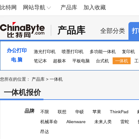
比特网
网站导航
产品库
加入收藏
产品库
全部分类
打
办公打印
激光打印机
喷墨打印机
多功能一体机
复印机
电 脑
便携照片打印机
笔记本
超极本
页宽打印机
平板电脑
台式机
证卡打印机
一体机
大幅
工
您所在的位置：
产品库
>
一体机
一体机报价
品牌
不限
联想
华硕
苹果
ThinkPad
机械革命
Alienware
未来人类
雷蛇
昂达