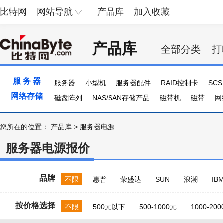
比特网
网站导航
产品库
加入收藏
产品库
全部分类
打
服 务 器
服务器
小型机
服务器配件
RAID控制卡
SC
网络存储
服务器主板
磁盘阵列
NAS/SAN存储产品
磁带机
磁带
网
您所在的位置：
产品库
>
服务器电源
服务器电源报价
品牌
不限
惠普
荣盛达
SUN
浪潮
IB
按价格选择
不限
500元以下
500-1000元
1000-20