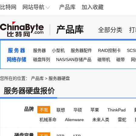
比特网
网站导航
产品库
加入收藏
产品库
全部分类
打
服 务 器
服务器
小型机
服务器配件
RAID控制卡
SC
网络存储
服务器主板
磁盘阵列
NAS/SAN存储产品
磁带机
磁带
网
您所在的位置：
产品库
>
服务器硬盘
服务器硬盘报价
品牌
不限
联想
华硕
苹果
ThinkPad
机械革命
Alienware
未来人类
雷蛇
硬盘容量