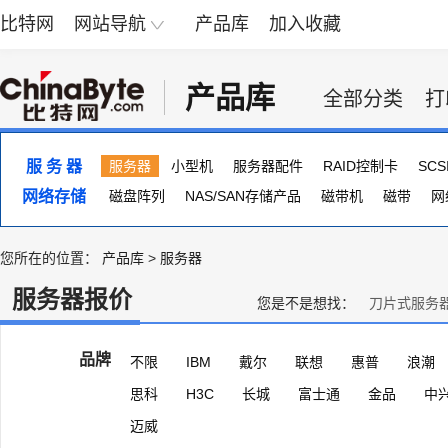
比特网
网站导航
产品库
加入收藏
产品库
全部分类
打
服 务 器
服务器
小型机
服务器配件
RAID控制卡
SC
网络存储
服务器主板
磁盘阵列
NAS/SAN存储产品
磁带机
磁带
网
您所在的位置：
产品库
>
服务器
服务器报价
您是不是想找：
刀片式服务
品牌
不限
IBM
戴尔
联想
惠普
浪潮
思科
H3C
长城
富士通
金品
中
迈威