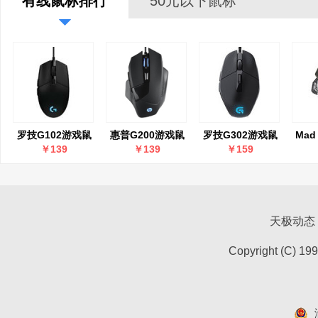
有线鼠标排行
50元以下鼠标
罗技G102游戏鼠
惠普G200游戏鼠
罗技G302游戏鼠
Mad 
标
标
标
Pr
￥139
￥139
￥159
天极动态
Copyright (C) 19