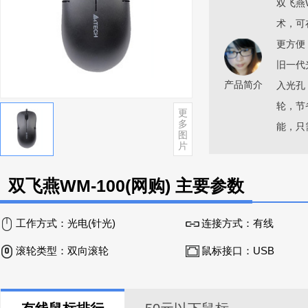
双飞燕
术，可
更方便
旧一代
产品简介
入光孔
轮，节
更
多
能，只
图
片
双飞燕WM-100(网购) 主要参数
工作方式：
光电(针光)
连接方式：
有线
滚轮类型：
双向滚轮
鼠标接口：
USB