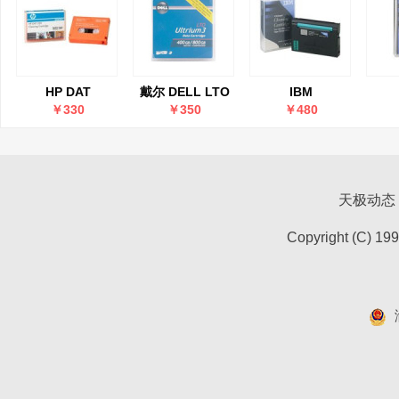
HP DAT
戴尔 DELL LTO
IBM
320(Q2039A)
Ultrium 3 400GB-
VXA(24R2138)
￥330
￥350
￥480
800GB 磁带
天极动态
Copyright (C) 19