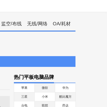
监空/布线
无线/网络
OA/耗材
热门平板电脑品牌
苹果
微软
华为
三星
小米
酷比魔方
台电
联想
昂达