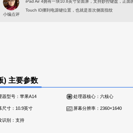
iPad Air 4拥有一块10.8英寸全面屏，支持妙控键盘，正面
Touch ID挪到电源键位置，也就是首次侧面指纹
小编点评
4G版) 主要参数
理器型号：
苹果A14
处理器核心：
六核心
幕尺寸：
10.9英寸
屏幕分辨率：
2360×1640
纹识别：
支持