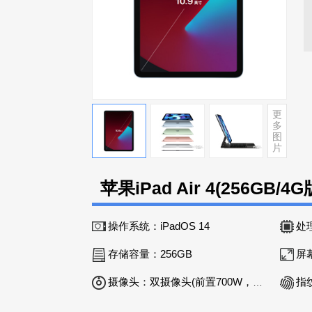
更
多
图
片
苹果iPad Air 4(256GB/
操作系统：
iPadOS 14
处
存储容量：
256GB
屏
摄像头：
双摄像头(前置700W，后置1200W)
指