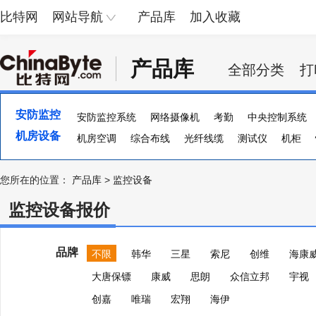
比特网
网站导航
产品库
加入收藏
产品库
全部分类
打
安防监控
安防监控系统
网络摄像机
考勤
中央控制系统
机房设备
防盗报警
机房空调
防爆安检设备
综合布线
光纤线缆
探测器
测试仪
光端机
机柜
智能
您所在的位置：
产品库
>
监控设备
监控设备报价
品牌
不限
韩华
三星
索尼
创维
海康
大唐保镖
康威
思朗
众信立邦
宇视
创嘉
唯瑞
宏翔
海伊