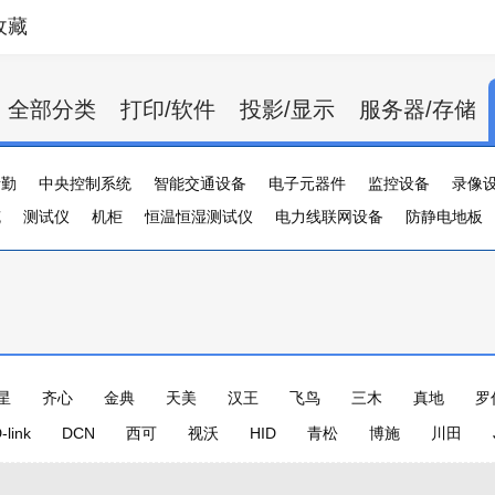
收藏
全部分类
打印/软件
投影/显示
服务器/存储
考勤
中央控制系统
智能交通设备
电子元器件
监控设备
录像
缆
测器
测试仪
光端机
机柜
智能卡读写设备
恒温恒湿测试仪
电力线联网设备
防静电地板
星
齐心
金典
天美
汉王
飞鸟
三木
真地
罗
-link
DCN
西可
视沃
HID
青松
博施
川田