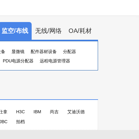
监空/布线
无线/网络
OA/耗材
设备
显微镜
配件器材设备
分配器
PDU电源分配器
远程电源管理器
仕拿
H3C
IBM
尚吉
艾迪沃德
JBC
拍档