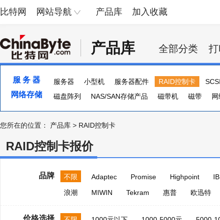
比特网
网站导航
产品库
加入收藏
产品库
全部分类
打
服 务 器
服务器
小型机
服务器配件
RAID控制卡
SC
网络存储
服务器主板
磁盘阵列
NAS/SAN存储产品
磁带机
磁带
网
您所在的位置：
产品库
>
RAID控制卡
RAID控制卡报价
品牌
不限
Adaptec
Promise
Highpoint
I
浪潮
MIWIN
Tekram
惠普
欧迅特
价格选择
不限
1000元以下
1000-5000元
5000-