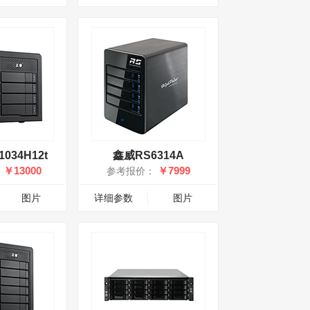
034H12t
鑫威RS6314A
￥13000
￥7999
：
参考报价：
图片
详细参数
图片