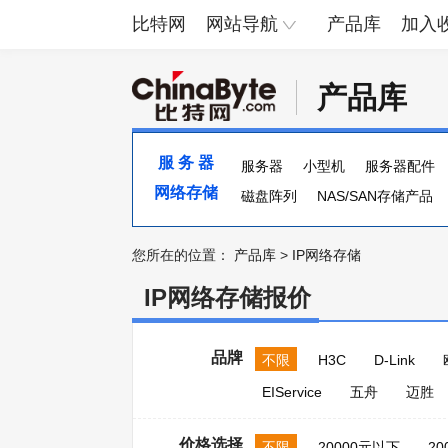
比特网
网站导航
产品库
加入
产品库
服 务 器
服务器
小型机
服务器配件
网络存储
服务器主板
磁盘阵列
NAS/SAN存储产品
您所在的位置：
产品库
>
IP网络存储
IP网络存储报价
品牌
不限
H3C
D-Link
EIService
五舟
迈胜
价格选择
不限
20000元以下
20