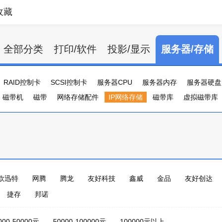
收藏
全部分类
打印/软件
投影/显示
服务器/存储
RAID控制卡
SCSI控制卡
服务器CPU
服务器内存
服务器硬盘
磁带机
磁带
网络存储配件
IP网络存储
磁带库
虚拟磁带库
欧迅特
网腾
腾龙
友好科技
鑫威
金品
友好创达
捷存
邦诺
000-50000元
50000-100000元
100000元以上