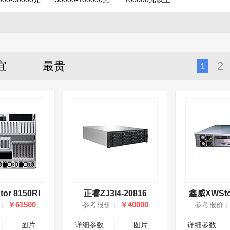
宜
最贵
2
1
or 8150RI
正睿ZJ3I4-20816
鑫威XWSto
￥61500
￥40000
：
参考报价：
参考报价
图片
详细参数
图片
详细参数