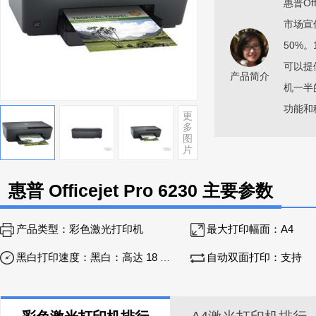
惠普Of
市场宣
50%
可以提
产品简介
机一半
功能和
更
多
图
片
惠普 Officejet Pro 6230 主要参数
产品类型：
彩色激光打印机
最大打印幅面：
A4
黑白打印速度：
黑白：高达 18 页/分钟；彩色：高达 10 页/分钟
自动双面打印：
支持