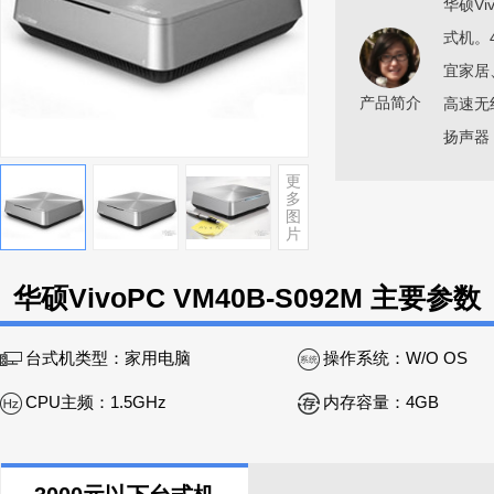
华硕Vi
式机。
宜家居、
产品简介
高速无
扬声器
更
多
图
片
华硕VivoPC VM40B-S092M 主要参数
台式机类型：
家用电脑
操作系统：
W/O OS
CPU主频：
1.5GHz
内存容量：
4GB