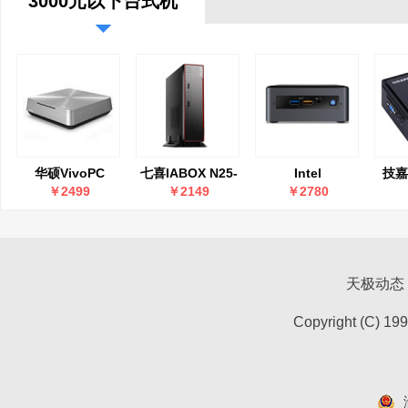
3000元以下台式机
华硕VivoPC
七喜IABOX N25-
Intel
技嘉
VM40B-S092M
7IS24
NUC(NUC8i5BEHS)
￥2499
￥2149
￥2780
天极动态
Copyright (C) 19