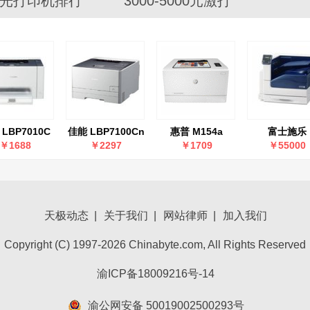
激光打印机排行
3000-5000元激打
LBP7010C
佳能 LBP7100Cn
惠普 M154a
富士施乐
DocuPrin
￥1688
￥2297
￥1709
￥55000
C5005d
天极动态
|
关于我们
|
网站律师
|
加入我们
Copyright (C) 1997-2026 Chinabyte.com, All Rights Reserved
渝ICP备18009216号-14
渝公网安备 50019002500293号