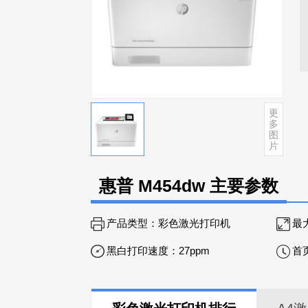
更
多
图
片
惠普 M454dw 主要参数
产品类型：
彩色激光打印机
最
黑白打印速度：
27ppm
首