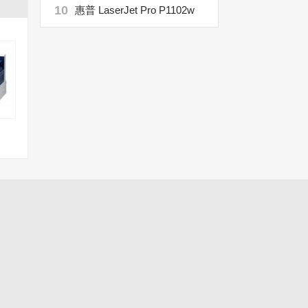
10
惠普 LaserJet Pro P1102w
t