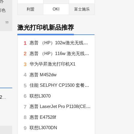
办
利盟
OKI
富士施乐
彩色
”
激光打印机新品推荐
1
惠普 （HP）102w激光无线家用打印机
2
惠普 （HP）116w 激光无线打印机
3
华为毕昇激光打印机X1
4
惠普 M452dw
5
佳能 SELPHY CP1500 套餐五【手账达人】 CP1500月牙白
6
联想L3070
M
7
惠普 LaserJet Pro P1108(CE655A)
8
惠普 E47528f
9
联想L3070DN