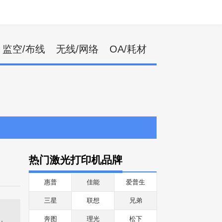
监空/布线
无线/网络
OA/耗材
热门激光打印机品牌
惠普
佳能
爱普生
三星
联想
兄弟
奔图
理光
松下