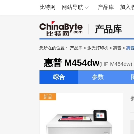
比特网
网站导航
产品库
加入
产品库
您所在的位置：
产品库
>
激光打印机
>
惠普
>
惠普
惠普 M454dw
(HP M454dw)
综合
参数
新品