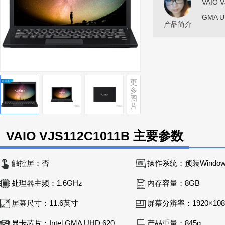
VAIO 
GMA 
产品简介
更
多
图
片
VAIO VJS112C1011B 主要参数
触控屏：
否
操作系统：
预装Window
处理器主频：
1.6GHz
内存容量：
8GB
屏幕尺寸：
11.6英寸
屏幕分辨率：
1920×108
显卡芯片：
Intel GMA UHD 620
产品重量：
845g