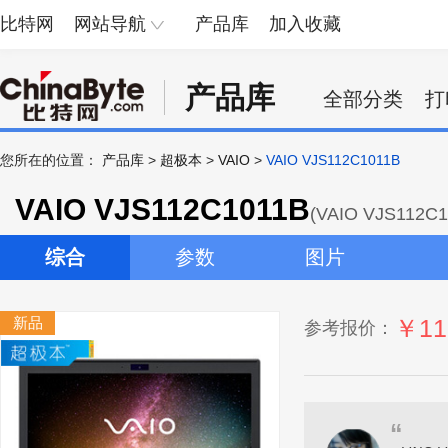
比特网
网站导航
产品库
加入收藏
产品库
全部分类
打
您所在的位置：
产品库
>
超极本
>
VAIO
>
VAIO VJS112C1011B
VAIO VJS112C1011B
(VAIO VJS112C1
综合
参数
图片
新品
￥11
参考报价：
“