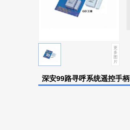
更
多
图
片
深安99路寻呼系统遥控手柄(