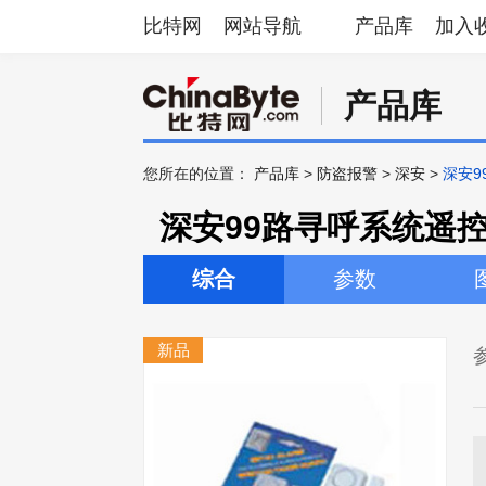
比特网
网站导航
产品库
加入
产品库
您所在的位置：
产品库
>
防盗报警
>
深安
>
深安9
深安99路寻呼系统遥控手
综合
参数
新品