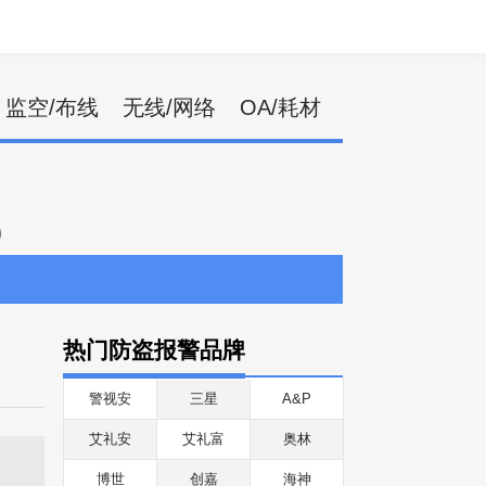
监空/布线
无线/网络
OA/耗材
)
热门防盗报警品牌
警视安
三星
A&P
艾礼安
艾礼富
奥林
博世
创嘉
海神