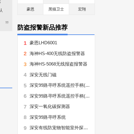
；
豪恩
黑猫卫士
宏翔
认
”
防盗报警新品推荐
1
豪恩LHD6001
2
海神HS-400无线防盗报警器
3
海神HS-5068无线报盗报警器
4
深安无线门磁
5
深安99路寻呼系统遥控手柄(2000米)
6
深安99路寻呼系统遥控手柄(1000米)
7
深安一氧化碳探测器
8
深安99路寻呼系统
9
深安有线防宠物智能室外探测器