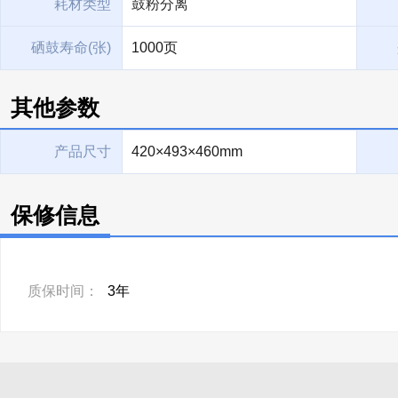
耗材类型
鼓粉分离
硒鼓寿命(张)
1000页
其他参数
产品尺寸
420×493×460mm
保修信息
质保时间：
3年