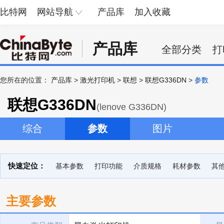
比特网
网站导航
产品库
加入收藏
产品库
全部分类
打
您所在的位置：
产品库
>
激光打印机
>
联想
>
联想G336DN
>
参数
联想G336DN
(lenove G336DN)
综合
参数
图片
快速定位：
基本参数
打印功能
介质规格
耗材参数
其
主要参数