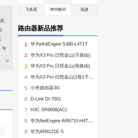
飞鱼星
神州数码
迅捷
最高
路由器新品推荐
2
天
1
华为eKitEngine S380-L4T1T
，号
2
华为X3 Pro 日照金山(子路由)
”
3
华为X3 Pro 日照金山(母路由)
4
华为X3 Pro 日照金山(1母1子套装)
5
小米路由器3G
6
D-Link DI-7001
7
H3C SR6608(AC)
8
华为NetEngine AR6710-H4T4X2Y7
9
华为AR6121E-S