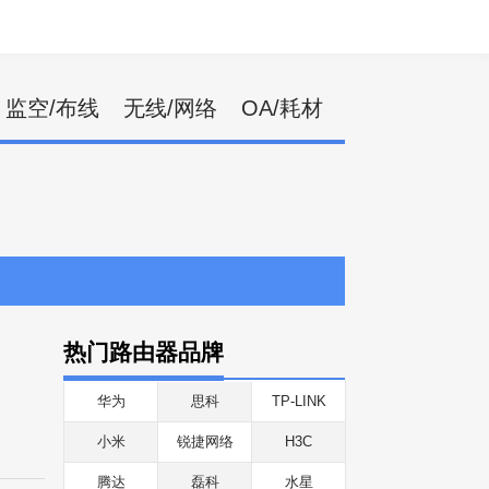
监空/布线
无线/网络
OA/耗材
热门路由器品牌
华为
思科
TP-LINK
小米
锐捷网络
H3C
腾达
磊科
水星