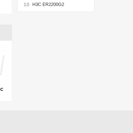
10
H3C ER2200G2
C